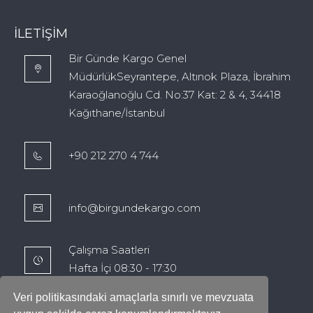
İLETIŞIM
Bir Günde Kargo Genel
MüdürlükSeyrantepe, Altınok Plaza, İbrahim
Karaoğlanoğlu Cd. No:37 Kat: 2 & 4, 34418
Kağıthane/İstanbul
+90 212 270 4 744
info@birgundekargo.com
Çalışma Saatleri
Hafta İçi 08:30 - 17:30
Veri politikasındaki amaçlarla sınırlı ve mevzuata