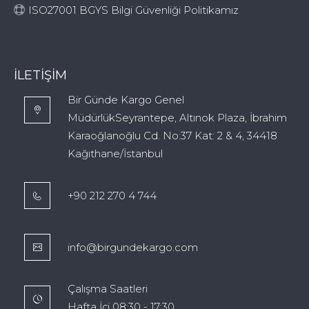
ISO27001 BGYS Bilgi Güvenliği Politikamız
İLETIŞIM
Bir Günde Kargo Genel
MüdürlükSeyrantepe, Altınok Plaza, İbrahim
Karaoğlanoğlu Cd. No:37 Kat: 2 & 4, 34418
Kağıthane/İstanbul
+90 212 270 4 744
info@birgundekargo.com
Çalışma Saatleri
Hafta İçi 08:30 - 17:30