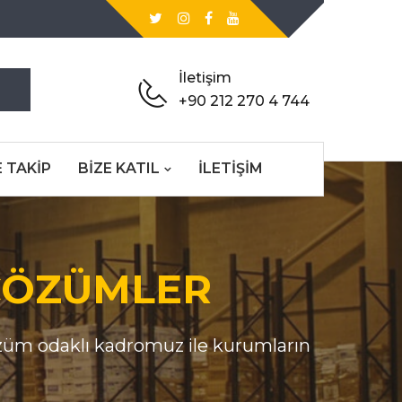
İletişim
+90 212 270 4 744
 TAKIP
BİZE KATIL
İLETIŞIM
 OPERASY
SYON HİZ
K ÇÖZÜMLER
ARGO HİZ
ÜVENLİ H
ik saha ekiplerimiz sa
e alıcılarına ulaştıraca
ecrübeli saha ekiplerimi
 ile tüm detaylar tek tık
e çözüm odaklı kadromuz ile kurumları
alıcılarının adresine te
aştırıyoruz
z.