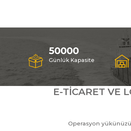
50000
Günlük Kapasite
E-TICARET VE L
Operasyon yükünüzü alı