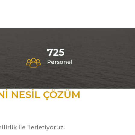
725
Personel
NI NESIL ÇÖZÜM
rlik ile ilerletiyoruz.