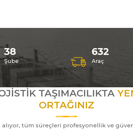
38
632
Şube
Araç
OJISTIK TAŞIMACILIKTA
YE
ORTAĞINIZ
yor, tüm süreçleri profesyonellik ve güvenili