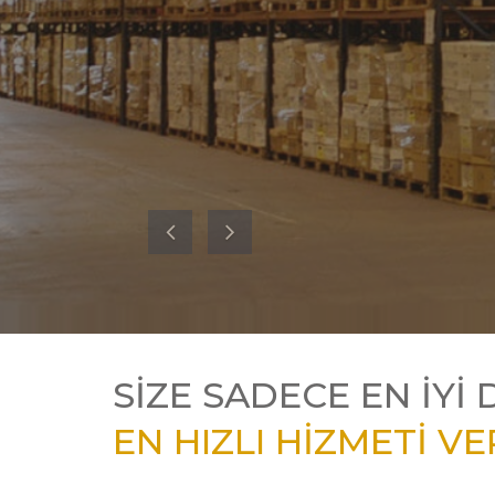
D
D
D
SIZE SADECE EN İYI 
EN HIZLI HIZMETI V