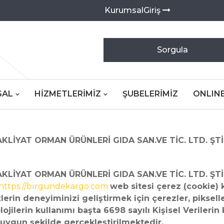
KurumsalGiriş
Sorgula
SAL
HIZMETLERIMIZ
ŞUBELERIMIZ
ONLINE
LİYAT ORMAN ÜRÜNLERİ GIDA SAN.VE TİC. LTD. ŞTİ.
KLİYAT ORMAN ÜRÜNLERİ GIDA SAN.VE TİC. LTD. ŞTİ
https://birgundekargo.com
web sitesi çerez (cookie) k
lerin deneyiminizi geliştirmek için çerezler, pikselle
lojilerin kullanımı başta 6698 sayılı Kişisel Verile
ygun şekilde gerçekleştirilmektedir.