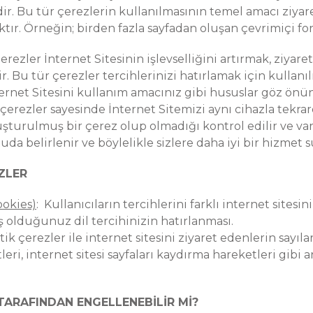
rdir. Bu tür çerezlerin kullanılmasının temel amacı ziya
ktır. Örneğin; birden fazla sayfadan oluşan çevrimiçi f
 çerezler İnternet Sitesinin işlevselliğini artırmak, ziyare
 Bu tür çerezler tercihlerinizi hatırlamak için kullanılır
İnternet Sitesini kullanım amacınız gibi hususlar göz ön
ı çerezler sayesinde İnternet Sitemizi aynı cihazla tek
şturulmuş bir çerez olup olmadığı kontrol edilir ve var i
tuda belirlenir ve böylelikle sizlere daha iyi bir hizmet 
ZLER
ookies)
: Kullanıcıların tercihlerini farklı internet sitesin
ş olduğunuz dil tercihinizin hatırlanması.
itik çerezler ile internet sitesini ziyaret edenlerin sayı
aatleri, internet sitesi sayfaları kaydırma hareketleri gib
 TARAFINDAN ENGELLENEBİLİR Mİ?