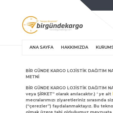
ANA SAYFA
HAKKIMIZDA
KURUM
BİR GÜNDE KARGO LOJİSTİK DAĞITIM NAK
METNİ
BİR GÜNDE KARGO LOJİSTİK DAĞITIM NA
veya ŞİRKET” olarak anılacaktır.) ‘ ye ait
mecralarımızı ziyaretleriniz sırasında siz
(“çerezler”) faydalanmaktayız. Bu tekno
olmak üzere tabi olduğumuz mevzuata u