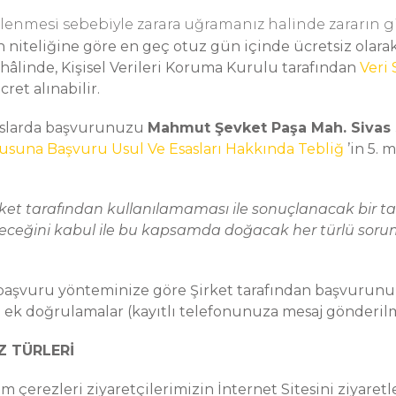
 işlenmesi sebebiyle zarara uğramanız halinde zararın gi
n niteliğine göre en geç otuz gün içinde ücretsiz olarak
i hâlinde, Kişisel Verileri Koruma Kurulu tarafından
Veri
ret alınabilir.
hususlarda başvurunuzu
Mahmut Şevket Paşa Mah. Sivas S
usuna Başvuru Usul Ve Esasları Hakkında Tebliğ
’in 5.
n Şirket tarafından kullanılamaması ile sonuçlanacak bir 
eceğini kabul ile bu kapsamda doğacak her türlü soru
e başvuru yönteminize göre Şirket tarafından başvurunu
ek doğrulamalar (kayıtlı telefonunuza mesaj gönderilmes
Z TÜRLERİ
çerezleri ziyaretçilerimizin İnternet Sitesini ziyaretler