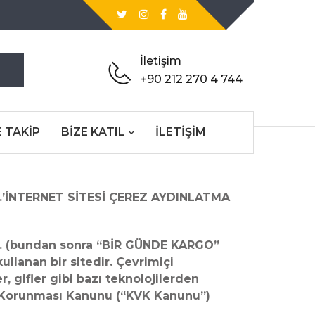
İletişim
+90 212 270 4 744
 TAKIP
BİZE KATIL
İLETIŞIM
’
İNTERNET SİTESİ ÇEREZ AYDINLATMA
. (bundan sonra “BİR GÜNDE KARGO”
ullanan bir sitedir. Çevrimiçi
r, gifler gibi bazı teknolojilerden
rin Korunması Kanunu (“KVK Kanunu”)