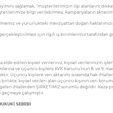
neyimini sağlamak, “müşterilerimizin ilgi alanlarını dikk
erilerimize bilgi verilebilmesi, kampanyaların aktarılm
ilmemiz ve yürürlükteki mevzuattan doğan haklarımızın
gerçekleştirilmesi için ilgili iş birimlerimiz tarafından 
a elde edilen kişisel verileriniz, kişisel verilerinizin i
larına ve üçüncü kişilere KVK Kanunu’nun 8. ve 9. madde
ektir. Üçüncü kişilere veri aktarımı sırasında hak ihlall
irlikte, kişisel verileri alan üçüncü kişinin veri korum
len ihlallerden ŞİRKETİMİZ sorumlu değildir. Keza şir
ne geçmeye çalışmıştır.
HUKUKİ SEBEBİ