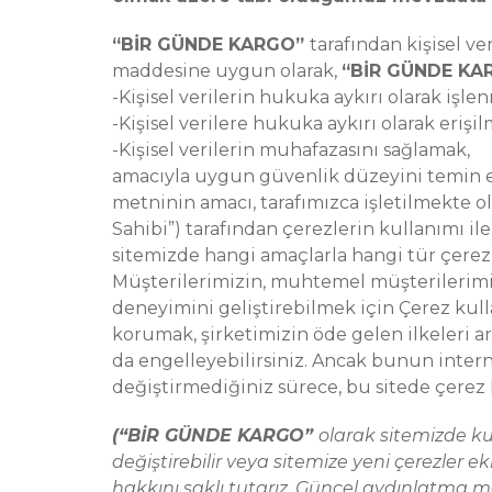
“BİR GÜNDE KARGO”
tarafından kişisel v
maddesine uygun olarak,
“BİR GÜNDE K
-Kişisel verilerin hukuka aykırı olarak işl
-Kişisel verilere hukuka aykırı olarak erişi
-Kişisel verilerin muhafazasını sağlamak,
amacıyla uygun güvenlik düzeyini temin et
metninin amacı, tarafımızca işletilmekte o
Sahibi”) tarafından çerezlerin kullanımı ile
sitemizde hangi amaçlarla hangi tür çerezle
Müşterilerimizin, muhtemel müşterilerimizi
deneyimini geliştirebilmek için Çerez kull
korumak, şirketimizin öde gelen ilkeleri ar
da engelleyebilirsiniz. Ancak bunun interne
değiştirmediğiniz sürece, bu sitede çerez 
(“BİR GÜNDE KARGO”
olarak sitemizde ku
değiştirebilir veya sitemize yeni çerezler 
hakkını saklı tutarız. Güncel aydınlatma me