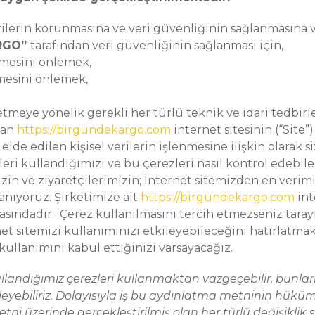
erilerin korunmasına ve veri güvenliğinin sağlanmasına
ARGO”
tarafından veri güvenliğinin sağlanması için,
enmesini önlemek,
lmesini önlemek,
meye yönelik gerekli her türlü teknik ve idari tedbirl
lan
https://birgundekargo.com
internet sitesinin (“Site”) 
 elde edilen kişisel verilerin işlenmesine ilişkin olarak 
ri kullandığımızı ve bu çerezleri nasıl kontrol edebilec
n ve ziyaretçilerimizin; İnternet sitemizden en verimli
anıyoruz. Şirketimize ait
https://birgundekargo.com
int
asındadır. Çerez kullanılmasını tercih etmezseniz tarayıc
t sitemizi kullanımınızı etkileyebileceğini hatırlatmak 
kullanımını kabul ettiğinizi varsayacağız.
llandığımız çerezleri kullanmaktan vazgeçebilir, bunların
ekleyebiliriz. Dolayısıyla iş bu aydınlatma metninin hük
tni üzerinde gerçekleştirilmiş olan her türlü değişikli