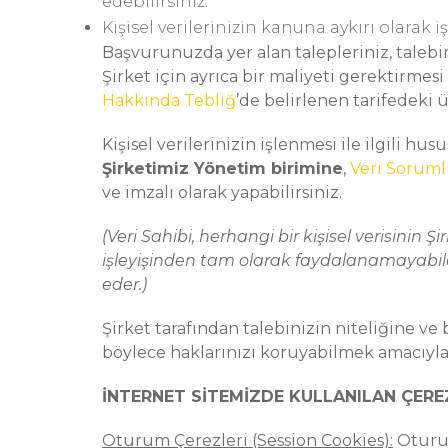
edebilirsiniz.
Kişisel verilerinizin kanuna aykırı olarak
Başvurunuzda yer alan talepleriniz, talebi
Şirket için ayrıca bir maliyeti gerektirmes
Hakkında Tebliğ
’de belirlenen tarifedeki üc
Kişisel verilerinizin işlenmesi ile ilgili 
Şirketimiz Yönetim birimine
,
Veri Soruml
ve imzalı olarak yapabilirsiniz.
(Veri Sahibi, herhangi bir kişisel verisini
işleyişinden tam olarak faydalanamayabil
eder.)
Şirket tarafından talebinizin niteliğine v
böylece haklarınızı koruyabilmek amacıyla 
İNTERNET SİTEMİZDE KULLANILAN ÇERE
Oturum Çerezleri (Session Cookies):
Oturum 