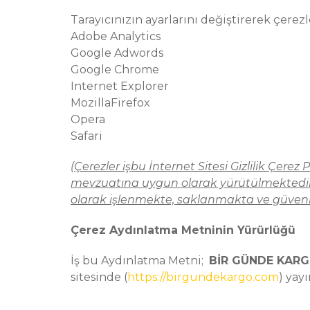
Tarayıcınızın ayarlarını değiştirerek çerezl
Adobe Analytics
Google Adwords
Google Chrome
Internet Explorer
MozillaFirefox
Opera
Safari
(Çerezler işbu İnternet Sitesi Gizlilik Çere
mevzuatına uygun olarak yürütülmektedir. Ç
olarak işlenmekte, saklanmakta ve güvenl
Çerez Aydınlatma Metninin Yürürlüğü
İş bu Aydınlatma Metni;
BİR GÜNDE KARG
sitesinde (
https://birgundekargo.com
) yayı