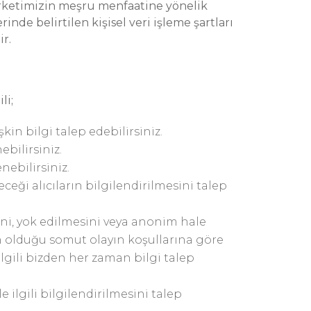
Şirketimizin meşru menfaatine yönelik
nde belirtilen kişisel veri işleme şartları
r.
li;
şkin bilgi talep edebilirsiniz.
bilirsiniz.
nebilirsiniz.
leceği alıcıların bilgilendirilmesini talep
ini, yok edilmesini veya anonim hale
n olduğu somut olayın koşullarına göre
lgili bizden her zaman bilgi talep
e ilgili bilgilendirilmesini talep