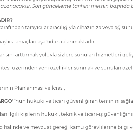
zanacaktır. Son güncelleme tarihini metnin başında bul
ADIR?
ri tarafından tarayıcılar aracılığıyla cihazınıza veya a
aşlıca amaçları aşağıda sıralanmaktadır:
mansını arttırmak yoluyla sizlere sunulan hizmetleri geli
Sitesi üzerinden yeni özellikler sunmak ve sunulan özelli
erinin Planlanması ve İcrası,
ARGO”
’nun hukuki ve ticari güvenliğinin teminini sağl
e olan ilgili kişilerin hukuki, teknik ve ticari-iş güvenliği
p halinde ve mevzuat gereği kamu görevlilerine bilgi ve