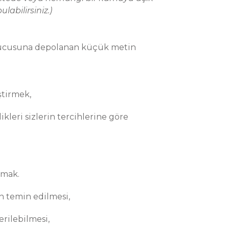
abilirsiniz.)
ğ sunucusuna depolanan küçük metin
ştirmek,
kleri sizlerin tercihlerine göre
amak.
nin temin edilmesi,
rilebilmesi,