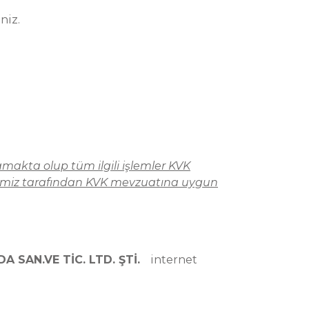
niz.
mamakta olup tüm ilgili işlemler KVK
ketimiz tarafından KVK mevzuatına uygun
A SAN.VE TİC. LTD. ŞTİ.
internet