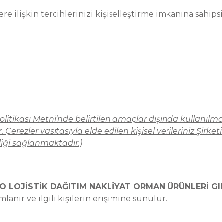
ere ilişkin tercihlerinizi kişiselleştirme imkanına sahipsi
z Politikası Metni’nde belirtilen amaçlar dışında kullanıl
erezler vasıtasıyla elde edilen kişisel verileriniz Şir
iği sağlanmaktadır.)
O LOJİSTİK DAĞITIM NAKLİYAT ORMAN ÜRÜNLERİ GID
mlanır ve ilgili kişilerin erişimine sunulur.