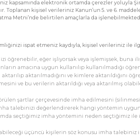
aretiniz kapsamında elektronik ortamda çerezler yoluyla 
 Toplanan kişisel verileriniz Kanun’un 5. ve 6. maddeleri
tma Metni’nde belirtilen amaçlarla da işlenebilmektedi
iğinizi ispat etmeniz kaydıyla, kişisel verileriniz ile ilgi
zi öğrenebilir, eğer işliyorsak veya işlemişsek, buna ili
bunların amacına uygun kullanılıp kullanılmadığı öğrene
ına aktarılıp aktarılmadığını ve kimlere aktarıldığını öğre
ilmesini ve bu verilerin aktarıldığı veya aktarılmış olabi
örülen şartlar çerçevesinde imha edilmesini (silinmes
k imha talebinizi değerlendirerek hangi yöntemin uygu
amda seçtiğimiz imha yöntemini neden seçtiğimiz ile i
ılabileceği üçüncü kişilerin söz konusu imha talebiniz il