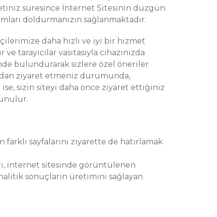
retiniz süresince İnternet Sitesinin düzgün
ormları doldurmanızın sağlanmaktadır.
tçilerimize daha hızlı ve iyi bir hizmet
 ve tarayıcılar vasıtasıyla cihazınızda
ünde bulundurarak sizlere özel öneriler
rardan ziyaret etmeniz durumunda,
se, sizin siteyi daha önce ziyaret ettiğiniz
sunulur.
in farklı sayfalarını ziyarette de hatırlamak
ları, internet sitesinde görüntülenen
i analitik sonuçların üretimini sağlayan