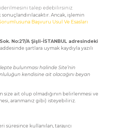
derilmesini talep edebilirsiniz.
 sonuçlandırılacaktır. Ancak, işlemin
 Sorumlusuna Başvuru Usul Ve Esasları
ok. No:27/A Şişli-İSTANBUL adresindeki
 maddesinde şartlara uymak kaydıyla yazılı
talepte bulunması halinde Site’nin
mluluğun kendisine ait olacağını beyan
n size ait olup olmadığının belirlenmesi ve
i, aranmanız gibi) isteyebiliriz.
i süresince kullanılan, tarayıcı