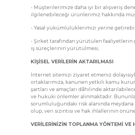
- Müşterilerimize daha iyi bir alışveriş de
ilgilenebileceği ürünlerimiz hakkında müşt
- Yasal yükümlülüklerimizi yerine getireb
- Şirket tarafından yürütülen faaliyetlerin 
iş süreçlerinin yürütülmesi,
KİŞİSEL VERİLERİN AKTARILMASI
İnternet sitemizi ziyaret etmeniz dolayısıyl
ortaklarımıza, kanunen yetkili kamu kurum
şartları ve amaçları dâhilinde aktarılabilec
ve hukuki önlemler alınmaktadır. Bununla b
sorumluluğundaki risk alanında meydana ge
olup, veri sızıntısı ve hak ihlallerinin önü
VERİLERİNİZİN TOPLANMA YÖNTEMİ VE 