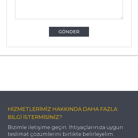
GÖNDER
HİZMETLERİMİZ HAKKINDA DAHA FAZLA
BİLGİ İSTERMİSİNİZ?
Bizimle iletişime geçin. İhtiyaçlarınıza uygun
teslimat çözümlerini birlikte belirleyelim.